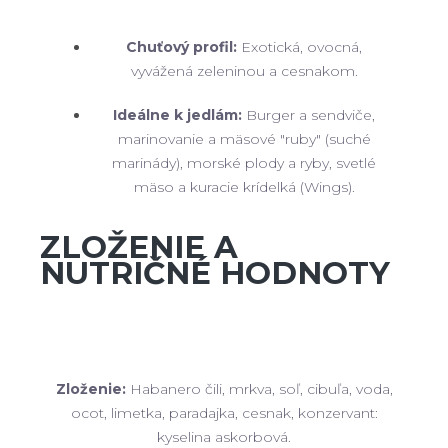
Chuťový profil:
Exotická, ovocná,
vyvážená zeleninou a cesnakom.
Ideálne k jedlám:
Burger a sendviče,
marinovanie a mäsové "ruby" (suché
marinády), morské plody a ryby, svetlé
mäso a kuracie krídelká (Wings).
ZLOŽENIE A
NUTRIČNÉ HODNOTY
Zloženie:
Habanero čili, mrkva, soľ, cibuľa, voda,
ocot, limetka, paradajka, cesnak, konzervant:
kyselina askorbová.