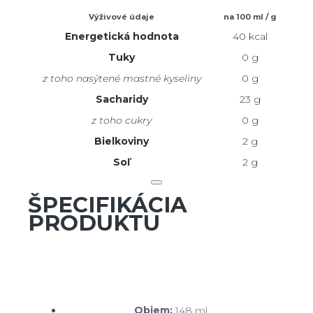
Výživové údaje
na 100 ml / g
Energetická hodnota
40 kcal
Tuky
0 g
z toho nasýtené mastné kyseliny
0 g
Sacharidy
23 g
z toho cukry
0 g
Bielkoviny
2 g
Soľ
2 g
ŠPECIFIKÁCIA
PRODUKTU
Objem:
148 ml