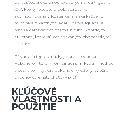
pálivosťou a explóziou exotických chutí? Iguana
XXX, ktorej receptúra bola starostlivo
skomponovaná v Kostarike, si získa každého
milovníka pikantných jedál. Značka Iguana je
navyše celosvetovo známa svojimi ikonickými
etiketami, ktoré sú vyhľadávanými zberateľskými
kúskami.
Základom tejto omáčky je prvotriedne čili
Habanero, ktoré v kombinácii s mrkvou, limetkou
a cesnakom vytvára dokonale vyvážený, svieži a
ovocno-korenistý chuťový profil.
KĽÚČOVÉ
VLASTNOSTI A
POUŽITIE