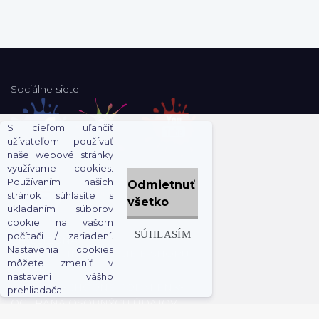
Sociálne siete
S cieľom uľahčiť
užívateľom používať
naše webové stránky
využívame cookies.
Používaním našich
Odmietnuť
stránok súhlasíte s
všetko
ukladaním súborov
cookie na vašom
SÚHLASÍM
počítači / zariadení.
CHILLIZÓNA
Nastavenia cookies
RECEPTY
INFORMÁCIE E-SHOPU
môžete zmeniť v
e-shop
nastavení vášho
Kategória
O NÁS
OBCHODNÉ PODMIENKY
prehliadača.
OCHRANA OSOBNÝCH ÚDAJOV
VŠEOBECNÉ INFORMÁCIE
REKLAMAČNÝ PORIADOK