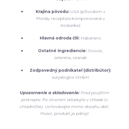
Krajina pôvodu:
USA (pôvodom z
Floridy, receptúra komponovaná v
Kostarike)
Hlavná odroda čili:
Habanero
Ostatné ingrediencie:
Ovocie,
zelenina, cesnak
Zodpovedný podnikateľ (distribútor):
suryalogics GmbH
Upozornenie a skladovanie:
Pred použitím
pretrepte. Po otvorení skladujte v chlade (v
chladničke). Uchovávajte mimo dosahu detí.
Pozor, produkt je pálivý!